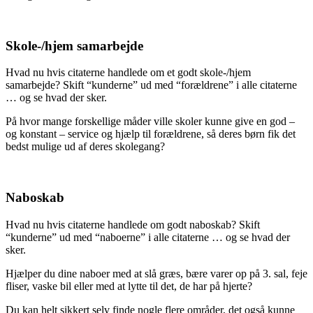
Skole-/hjem samarbejde
Hvad nu hvis citaterne handlede om et godt skole-/hjem
samarbejde? Skift “kunderne” ud med “forældrene” i alle citaterne
… og se hvad der sker.
På hvor mange forskellige måder ville skoler kunne give en god –
og konstant – service og hjælp til forældrene, så deres børn fik det
bedst mulige ud af deres skolegang?
Naboskab
Hvad nu hvis citaterne handlede om godt naboskab? Skift
“kunderne” ud med “naboerne” i alle citaterne … og se hvad der
sker.
Hjælper du dine naboer med at slå græs, bære varer op på 3. sal, feje
fliser, vaske bil eller med at lytte til det, de har på hjerte?
Du kan helt sikkert selv finde nogle flere områder, det også kunne