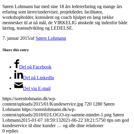
Søren Lohmann har med sine 18 års ledererfaring og mange års
erfaring som lærer/underviser, projektleder, facilitator,
workshopholder, konsulent og coach hjulpet en lang række
mennesker til at nå mål, de VIRKELIG ønskede sig indenfor både
læring, teamudvikling og LEDELSE.
7. januar 2015
/
af
Søren Lohmann
Share this entry
Del på Facebook
Del på LinkedIn
Del via E-mail
https://sorenlohmann.dk/wp-
content/uploads/2015/01/Kundeservice.jpg
720
1280
Søren
Lohmann
https://sorenlohmann.dk/wp-
content/uploads/2018/02/LOGO-ny-samme-mindre-1.png
Søren
Lohmann
2015-01-07 18:59:13
2021-06-22 18:21:57
50 tips om god
kundeservice til dine kunder … og alle dine relationer
0
replies