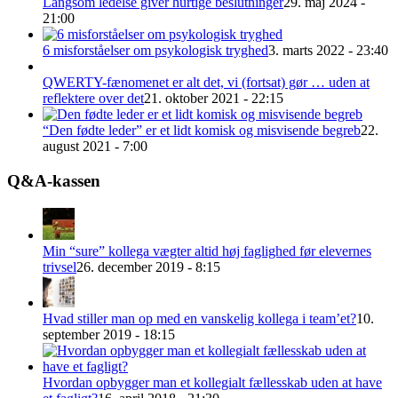
Langsom ledelse giver hurtige beslutninger
29. maj 2024 -
21:00
6 misforståelser om psykologisk tryghed
3. marts 2022 - 23:40
QWERTY-fænomenet er alt det, vi (fortsat) gør … uden at
reflektere over det
21. oktober 2021 - 22:15
“Den fødte leder” er et lidt komisk og misvisende begreb
22.
august 2021 - 7:00
Q&A-kassen
Min “sure” kollega vægter altid høj faglighed før elevernes
trivsel
26. december 2019 - 8:15
Hvad stiller man op med en vanskelig kollega i team’et?
10.
september 2019 - 18:15
Hvordan opbygger man et kollegialt fællesskab uden at have