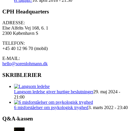
et fagligt?
16. april 2018 - 21:30
CPH Headquarters
ADRESSE:
Else Alfelts Vej 168, 6. 1
2300 København S
TELEFON:
+45 40 12 96 70 (mobil)
E-MAIL:
hello@sorenlohmann.dk
SKRIBLERIER
Langsom ledelse giver hurtige beslutninger
29. maj 2024 -
21:00
6 misforståelser om psykologisk tryghed
3. marts 2022 - 23:40
Q&A-kassen