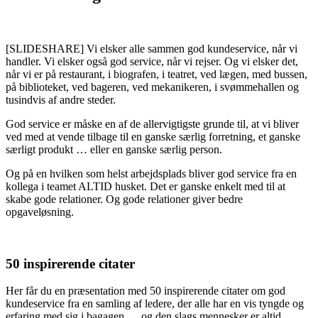
[SLIDESHARE] Vi elsker alle sammen god kundeservice, når vi
handler. Vi elsker også god service, når vi rejser. Og vi elsker det,
når vi er på restaurant, i biografen, i teatret, ved lægen, med bussen,
på biblioteket, ved bageren, ved mekanikeren, i svømmehallen og
tusindvis af andre steder.
God service er måske en af de allervigtigste grunde til, at vi bliver
ved med at vende tilbage til en ganske særlig forretning, et ganske
særligt produkt … eller en ganske særlig person.
Og på en hvilken som helst arbejdsplads bliver god service fra en
kollega i teamet ALTID husket. Det er ganske enkelt med til at
skabe gode relationer. Og gode relationer giver bedre
opgaveløsning.
50 inspirerende citater
Her får du en præsentation med 50 inspirerende citater om god
kundeservice fra en samling af ledere, der alle har en vis tyngde og
erfaring med sig i bagagen … og den slags mennesker er altid