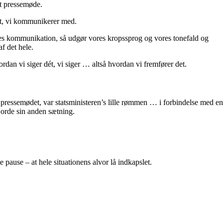
et pressemøde.
t, vi kommunikerer med.
res kommunikation, så udgør vores kropssprog og vores tonefald og
f det hele.
rdan vi siger dét, vi siger … altså hvordan vi fremfører det.
af pressemødet, var statsministeren’s lille rømmen … i forbindelse med en
orde sin anden sætning.
e pause – at hele situationens alvor lå indkapslet.