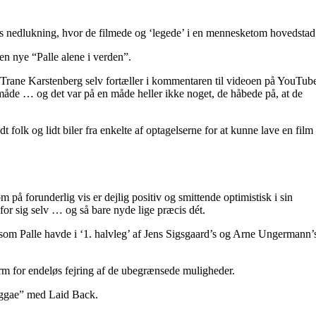
rs nedlukning, hvor de filmede og ‘legede’ i en mennesketom hovedstad
den nye “Palle alene i verden”.
rane Karstenberg selv fortæller i kommentaren til videoen på YouTub
åde … og det var på en måde heller ikke noget, de håbede på, at de
idt folk og lidt biler fra enkelte af optagelserne for at kunne lave en film
 på forunderlig vis er dejlig positiv og smittende optimistisk i sin
or sig selv … og så bare nyde lige præcis dét.
om Palle havde i ‘1. halvleg’ af Jens Sigsgaard’s og Arne Ungermann’
form for endeløs fejring af de ubegrænsede muligheder.
ggae” med Laid Back.