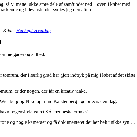
g, så vi måtte lukke store dele af samfundet ned – oven i købet med
raskende og ildevarslende, syntes jeg den aften.
Kilde:
Henkogt Hverdag
d
 tomme gader og stilhed.
er tomrum, der i særlig grad har gjort indtryk på mig i løbet af det sidste
tomrum, er der nogen, der får en kreativ tanke.
 Wienberg og Nikolaj Trane Karstenberg lige præcis den dag.
enhavn nogensinde været SÅ mennesketomme?
drone og nogle kameraer og få dokumenteret det her helt unikke syn …