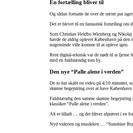
En fortælling bliver til
Og sådan fortsatte de over de næste par uge
Det er blevet til en fantastisk fortælling om 
Som Christian Heldbo Wienberg og Nikolaj T
havde de aldrig oplevet København på den m
nogensinde ville komme til at opleve igen.
Rent digital-teknisk var de nødt til at fjerne l
med en fuldstændig tom by.
Den nye “Palle alene i verden”
De to har skabt en video på 4:10 minutter, som
skønne begejstring over at have København f
Fuldstændig den samme skønne begejstring s
klassiker “Palle alene i verden”.
Alt er tilladt … og det bliver afprøvet i en 
Nyd videoen og musikken … “Sunshine Re