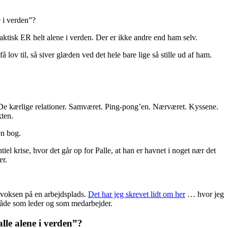
 i verden”?
aktisk ER helt alene i verden. Der er ikke andre end ham selv.
å lov til, så siver glæden ved det hele bare lige så stille ud af ham.
 De kærlige relationer. Samværet. Ping-pong’en. Nærværet. Kyssene.
ten.
en bog.
l krise, hvor det går op for Palle, at han er havnet i noget nær det
er.
voksen på en arbejdsplads.
Det har jeg skrevet lidt om her
… hvor jeg
både som leder og som medarbejder.
lle alene i verden”?