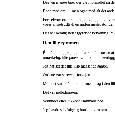
Der var mange ting, der blev formidlet på d
Både med ord … men også med alt det ande
For selvom ord er en meget vigtig del af vo
vores ansigtsudtryk en anden meget stor del a
Det har nemlig helt afgørende betydning, hvo
Den lille rømmen
Én af de ting, jeg lagde mærke til i starten 
umærkelig, lille pause … inden hun færdiggj
Jeg har set det lille klip masser af gange.
Ordene var skrevet i forvejen.
Men det var i dén lille rømmen – og i dén lill
Det var indledningen.
Sekundet efter lukkede Danmark ned.
Jeg havde selvfølgelig hørt om virussen.