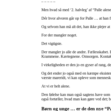
– – – – –
Men hvad så med ‘2. halvleg’ af “Palle alene
Dér hvor alvoren går op for Palle … at han f
Og selvom han må alt det, han ikke plejer at f
For der mangler noget.
Det vigtigste.
Der mangler jo alle de andre. Fællesskabet.
Krammene. Kærtegnene. Omsorgen. Kontak
I virkeligheden er den jo en gyser af rang, d
Og det ender jo også med en kæmpe eksistentie
værste mareridt, vi kan opleve som mennesk
At vi er helt alene.
Den følelse kan man også sagtens have som 
også fortæller, hvad man kan gøre ved det; 
Børn og unge … er de den nye “Pa