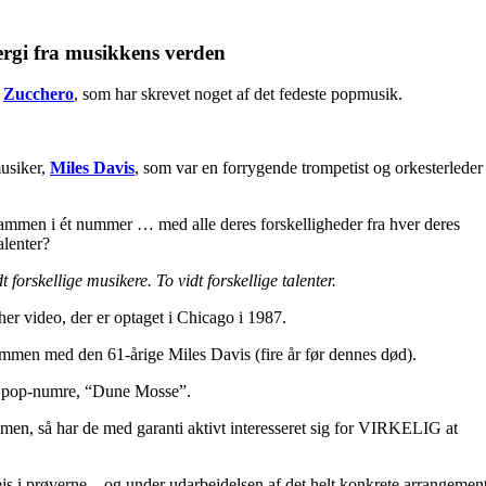
nergi fra musikkens verden
,
Zucchero
, som har skrevet noget af det fedeste popmusik.
usiker,
Miles Davis
, som var en forrygende trompetist og orkesterleder
sammen i ét nummer … med alle deres forskelligheder fra hver deres
alenter?
t forskellige musikere. To vidt forskellige talenter.
her video, der er optaget i Chicago i 1987.
men med den 61-årige Miles Davis (fire år før dennes død).
ke pop-numre, “Dune Mosse”.
en, så har de med garanti aktivt interesseret sig for VIRKELIG at
js i prøverne – og under udarbejdelsen af det helt konkrete arrangemen