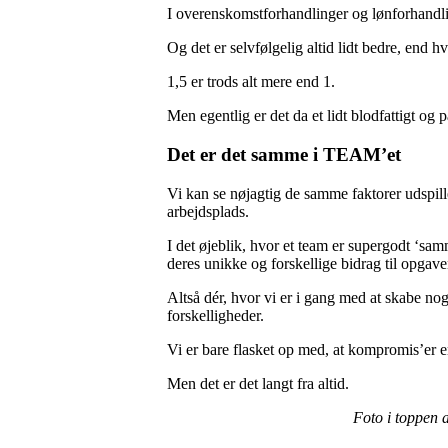
I overenskomstforhandlinger og lønforhandli
Og det er selvfølgelig altid lidt bedre, end h
1,5 er trods alt mere end 1.
Men egentlig er det da et lidt blodfattigt og p
Det er det samme i TEAM’et
Vi kan se nøjagtig de samme faktorer udspille
arbejdsplads.
I det øjeblik, hvor et team er supergodt ‘sa
deres unikke og forskellige bidrag til opgaven
Altså dér, hvor vi er i gang med at skabe no
forskelligheder.
Vi er bare flasket op med, at kompromis’er er 
Men det er det langt fra altid.
Foto i toppen a