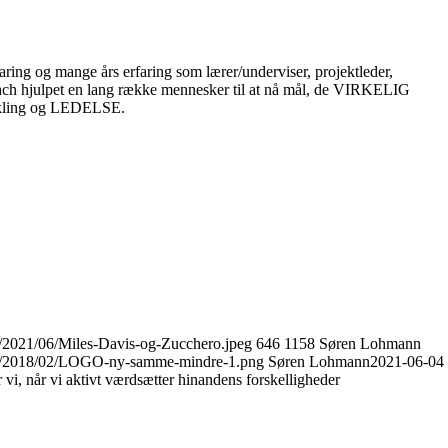
ring og mange års erfaring som lærer/underviser, projektleder,
oach hjulpet en lang række mennesker til at nå mål, de VIRKELIG
vikling og LEDELSE.
s/2021/06/Miles-Davis-og-Zucchero.jpeg
646
1158
Søren Lohmann
ads/2018/02/LOGO-ny-samme-mindre-1.png
Søren Lohmann
2021-06-04
 vi, når vi aktivt værdsætter hinandens forskelligheder