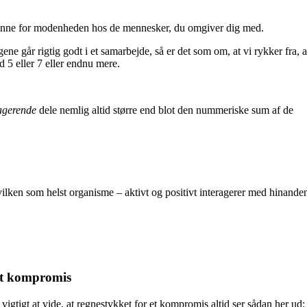
canne for modenheden hos de mennesker, du omgiver dig med.
gene går rigtig godt i et samarbejde, så er det som om, at vi rykker fra, a
d 5 eller 7 eller endnu mere.
agerende
dele nemlig altid større end blot den nummeriske sum af de
ilken som helst organisme – aktivt og positivt interagerer med hinande
 et kompromis
t vigtigt at vide, at regnestykket for et kompromis altid ser sådan her ud: