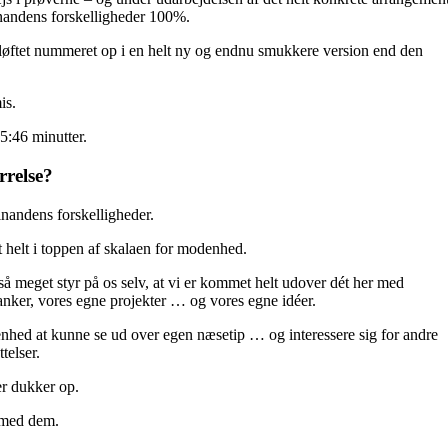
inandens forskelligheder 100%.
å løftet nummeret op i en helt ny og endnu smukkere version end den
is.
:46 minutter.
rrelse?
inandens forskelligheder.
et helt i toppen af skalaen for modenhed.
så meget styr på os selv, at vi er kommet helt udover dét her med
anker, vores egne projekter … og vores egne idéer.
nhed at kunne se ud over egen næsetip … og interessere sig for andre
telser.
er dukker op.
g med dem.