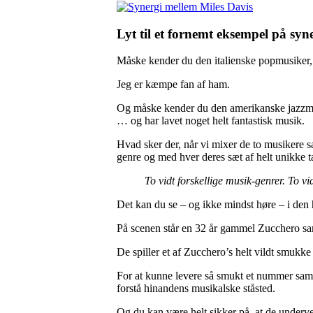
Lyt til et fornemt eksempel på sy
Måske kender du den italienske popmusiker
Jeg er kæmpe fan af ham.
Og måske kender du den amerikanske jazzm
… og har lavet noget helt fantastisk musik.
Hvad sker der, når vi mixer de to musikere 
genre og med hver deres sæt af helt unikke t
To vidt forskellige musik-genrer. To vid
Det kan du se – og ikke mindst høre – i den 
På scenen står e
n 32 år gammel Zucchero sam
De spiller et af Zucchero’s helt vildt smuk
For at kunne levere så smukt et nummer samm
forstå hinandens musikalske ståsted.
Og du kan være helt sikker på, at de underve