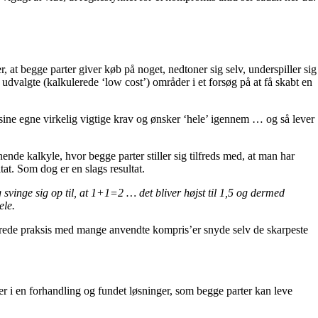
r, at begge parter giver køb på noget, nedtoner sig selv, underspiller sig
å udvalgte (kalkulerede ‘low cost’) områder i et forsøg på at få skabt en
sine egne virkelig vigtige krav og ønsker ‘hele’ igennem … og så lever
ende kalkyle, hvor begge parter stiller sig tilfreds med, at man har
ltat. Som dog er en slags resultat.
svinge sig op til, at 1+1=2 … det bliver højst til 1,5 og dermed
le.
rede praksis med mange anvendte kompris’er snyde selv de skarpeste
er i en forhandling og fundet løsninger, som begge parter kan leve