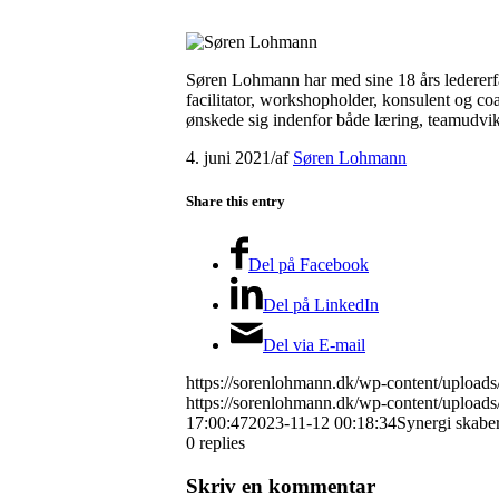
Søren Lohmann har med sine 18 års ledererfa
facilitator, workshopholder, konsulent og c
ønskede sig indenfor både læring, teamud
4. juni 2021
/
af
Søren Lohmann
Share this entry
Del på Facebook
Del på LinkedIn
Del via E-mail
https://sorenlohmann.dk/wp-content/upload
https://sorenlohmann.dk/wp-content/uplo
17:00:47
2023-11-12 00:18:34
Synergi skaber
0
replies
Skriv en kommentar