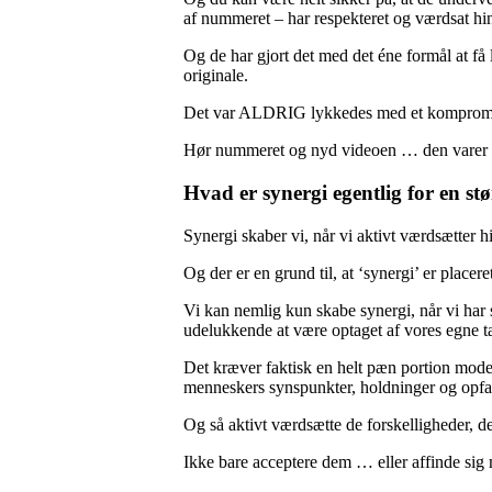
af nummeret – har respekteret og værdsat h
Og de har gjort det med det éne formål at f
originale.
Det var ALDRIG lykkedes med et komprom
Hør nummeret og nyd videoen … den varer 5
Hvad er synergi egentlig for en stø
Synergi skaber vi, når vi aktivt værdsætter h
Og der er en grund til, at ‘synergi’ er placer
Vi kan nemlig kun skabe synergi, når vi har 
udelukkende at være optaget af vores egne t
Det kræver faktisk en helt pæn portion mode
menneskers synspunkter, holdninger og opfat
Og så aktivt værdsætte de forskelligheder, d
Ikke bare acceptere dem … eller affinde si