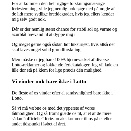
For at komme i den helt rigtige forskningsmæssige
feriestemning, ville jeg nemlig nok søge ned på nogle af
de lidt mere sydlige breddegrader, hvis jeg ellers kender
mig selv godt nok.
Dér er der nemlig størst chance for stabil sol og varme og
azurblåt havvand til at dyppe mig i.
Og meget gerne også sådan lidt luksuriøst, hvis altså der
skal laves noget solid grundforskning.
Men måske er jeg bare 100% hjernevasket af diverse
Lotto-reklamer og lokkende feriekataloger. Jeg vil lade en
lille dør stå på klem for lige præcis dén mulighed.
Vi vinder nok bare ikke i Lotto
De fleste af os vinder efter al sandsynlighed bare ikke i
Lotto.
Så vi må væbne os med det ypperste af vores
tålmodighed. Og så fromt glæde os til, at et af de mere
sådan “officielle” ferie-breaks kommer til os på et eller
andet tidspunkt i løbet af året.