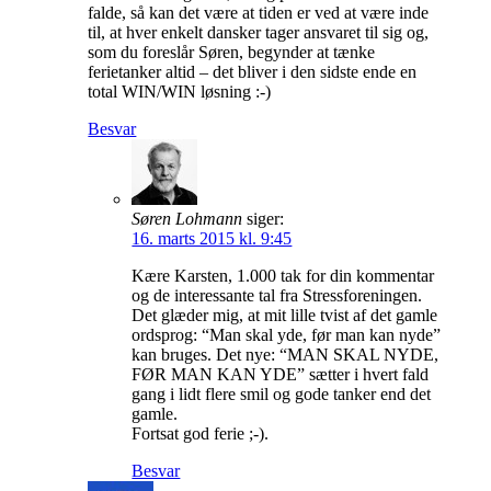
falde, så kan det være at tiden er ved at være inde
til, at hver enkelt dansker tager ansvaret til sig og,
som du foreslår Søren, begynder at tænke
ferietanker altid – det bliver i den sidste ende en
total WIN/WIN løsning :-)
Besvar
Søren Lohmann
siger:
16. marts 2015 kl. 9:45
Kære Karsten, 1.000 tak for din kommentar
og de interessante tal fra Stressforeningen.
Det glæder mig, at mit lille tvist af det gamle
ordsprog: “Man skal yde, før man kan nyde”
kan bruges. Det nye: “MAN SKAL NYDE,
FØR MAN KAN YDE” sætter i hvert fald
gang i lidt flere smil og gode tanker end det
gamle.
Fortsat god ferie ;-).
Besvar