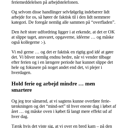
feriemeddelelsen på arbejdstelefonen.
Og selvom disse handlinger selvfølgelig indebærer lidt
arbejde for os, så hører de faktisk til i den lidt nemmere
kategori. De foregår nemlig alle sammen på “overfladen”.
Den
helt
store udfordring ligger i at erkende, at det er OK
at slippe taget, ansvaret, opgaverne, idéerne … og måske
også kollegerne :-).
Vi
må
gerne … og det er faktisk en rigtig god idé at gøre
det. Vi bliver nemlig endnu bedre, når vi vender tilbage
efter ferien og i en længere periode har kunnet slippe det
hele og fokusere på noget andet end det, vi plejer i
hverdagen.
Hold ferie og arbejd mindre … men
smartere
Og jeg tror såmænd, at vi sagtens kunne overføre ferie-
tænkningen og det “mind-set” til hver eneste dag i løbet af
året … og måske oven i købet få langt mere effekt ud af
hver dag.
Tænk hvis det viste sig, at vi over en bred kam – på den