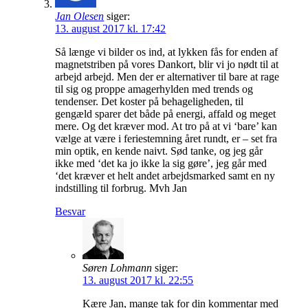
Jan Olesen
siger:
13. august 2017 kl. 17:42
Så længe vi bilder os ind, at lykken fås for enden af
magnetstriben på vores Dankort, blir vi jo nødt til at
arbejd arbejd. Men der er alternativer til bare at rage
til sig og proppe amagerhylden med trends og
tendenser. Det koster på behageligheden, til
gengæld sparer det både på energi, affald og meget
mere. Og det kræver mod. At tro på at vi ‘bare’ kan
vælge at være i feriestemning året rundt, er – set fra
min optik, en kende naivt. Sød tanke, og jeg går
ikke med ‘det ka jo ikke la sig gøre’, jeg går med
‘det kræver et helt andet arbejdsmarked samt en ny
indstilling til forbrug. Mvh Jan
Besvar
Søren Lohmann
siger:
13. august 2017 kl. 22:55
Kære Jan, mange tak for din kommentar med