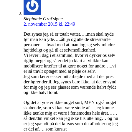
Stephanie Graf
siger:
2. november 2015 kl. 22:49
Det synes jeg så er totalt vattet…..man skal nyde
før man kan yde…..åh ja og alle de stressramte
personer…..hvad med at man tog sig selv mindre
højtideligt og gå til at selvmedlidenhed.
Vi lever i dag i et samfund, hvor vi dyrker os selv
rigtig meget og så er det jo klart at vi ikke kan
mobilisere kræfter til at gøre noget for andre…..vi
er så travlt optaget med at pleje os selv.
Jeg som lærer elsker mit arbejde med alt det pres
der hører dertil. Jeg synes bare ikke, at det er synd
for mig og jeg ser glasset som værende halvt fyldt
og ikke halvt tomt.
Og det at yde er ikke noget surt, MEN også noget
skabende, som vi kan være stolte af….jeg kunne
ikke tænke mig at være i feriemodus hele året……
så den/din vinkel kan jeg ikke tilslutte mig….og nu
er jeg spændt på det kursus som du afholder og jeg
er del af…..som kursist