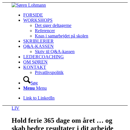
FORSIDE
WORKSHOPS
Det siger deltagerne
Referencer
Knas i samarbejdet på skolen
SKRIBLERIER
Q&A-KASSEN
Skriv til Q&A-kassen
LEDERCOACHING
OM SØREN
KONTAKT
Privatlivspolitik
Søg
Menu
Menu
Link to LinkedIn
LIV
Hold ferie 365 dage om året … og
skab bedre resultater i dit arbejde