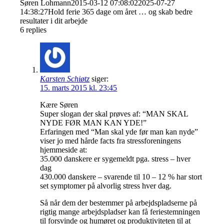
Søren Lohmann
2015-03-12 07:08:02
2025-07-27
14:38:27
Hold ferie 365 dage om året … og skab bedre
resultater i dit arbejde
6
replies
Karsten Schiøtz
siger:
15. marts 2015 kl. 23:45
Kære Søren
Super slogan der skal prøves af: “MAN SKAL
NYDE FØR MAN KAN YDE!”
Erfaringen med “Man skal yde før man kan nyde”
viser jo med hårde facts fra stressforeningens
hjemmeside at:
35.000 danskere er sygemeldt pga. stress – hver
dag
430.000 danskere – svarende til 10 – 12 % har stort
set symptomer på alvorlig stress hver dag.
Så når dem der bestemmer på arbejdspladserne på
rigtig mange arbejdspladser kan få feriestemningen
til forsvinde og humøret og produktiviteten til at