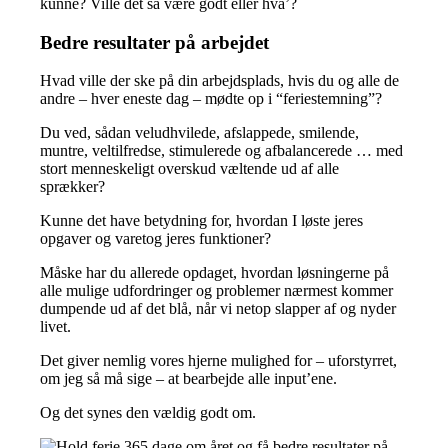
kunne? Ville det så være godt eller hva’?
Bedre resultater på arbejdet
Hvad ville der ske på din arbejdsplads, hvis du og alle de
andre – hver eneste dag – mødte op i “feriestemning”?
Du ved, sådan veludhvilede, afslappede, smilende,
muntre, veltilfredse, stimulerede og afbalancerede … med
stort menneskeligt overskud væltende ud af alle
sprækker?
Kunne det have betydning for, hvordan I løste jeres
opgaver og varetog jeres funktioner?
Måske har du allerede opdaget, hvordan løsningerne på
alle mulige udfordringer og problemer nærmest kommer
dumpende ud af det blå, når vi netop slapper af og nyder
livet.
Det giver nemlig vores hjerne mulighed for – uforstyrret,
om jeg så må sige – at bearbejde alle input’ene.
Og det synes den vældig godt om.