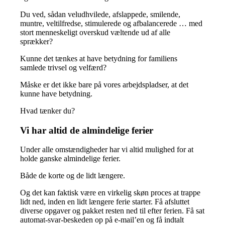
Du ved, sådan veludhvilede, afslappede, smilende,
muntre, veltilfredse, stimulerede og afbalancerede … med
stort menneskeligt overskud væltende ud af alle
sprækker?
Kunne det tænkes at have betydning for familiens
samlede trivsel og velfærd?
Måske er det ikke bare på vores arbejdspladser, at det
kunne have betydning.
Hvad tænker du?
Vi har altid de almindelige ferier
Under alle omstændigheder har vi altid mulighed for at
holde ganske almindelige ferier.
Både de korte og de lidt længere.
Og det kan faktisk være en virkelig skøn proces at trappe
lidt ned, inden en lidt længere ferie starter. Få afsluttet
diverse opgaver og pakket resten ned til efter ferien. Få sat
automat-svar-beskeden op på e-mail’en og få indtalt