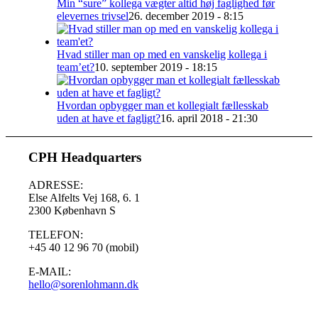
Min “sure” kollega vægter altid høj faglighed før
elevernes trivsel
26. december 2019 - 8:15
Hvad stiller man op med en vanskelig kollega i
team’et?
10. september 2019 - 18:15
Hvordan opbygger man et kollegialt fællesskab
uden at have et fagligt?
16. april 2018 - 21:30
CPH Headquarters
ADRESSE:
Else Alfelts Vej 168, 6. 1
2300 København S
TELEFON:
+45 40 12 96 70 (mobil)
E-MAIL:
hello@sorenlohmann.dk