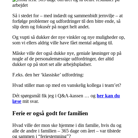
Så i stedet for – med indædt og sammenbidt jernvilje – at
forfølge problemer og udfordringer til den bitre ende, så
slip dem og fokusér på noget helt andet.
Og vupti så dukker der nye vinkler og nye muligheder op,
som vi ellers aldrig ville have fået mental adgang til.
Måske ville der også dukke nye, geniale løsninger op på
nogle af de personalemæssige udfordringer, der altid
dukker op på stort set alle arbejdspladser.
F.eks. den her ‘klassiske’ udfordring:
Hvad stiller man op med en vanskelig kollega i team’et?
Dét spørgsmål fik jeg i Q&A-kassen … og
her kan du
læse
mit svar.
Ferie er også godt for familien
Hvad ville der mon ske hjemme i din familie, hvis du og
alle de andre i familien – 365 dage om året – var tilstede
og sammen i “feriestemning”?