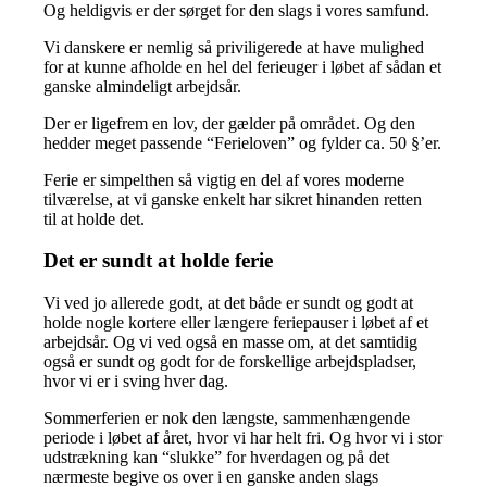
Og heldigvis er der sørget for den slags i vores samfund.
Vi danskere er nemlig så priviligerede at have mulighed
for at kunne afholde en hel del ferieuger i løbet af sådan et
ganske almindeligt arbejdsår.
Der er ligefrem en lov, der gælder på området. Og den
hedder meget passende “Ferieloven” og fylder ca. 50 §’er.
Ferie er simpelthen så vigtig en del af vores moderne
tilværelse, at vi ganske enkelt har sikret hinanden retten
til at holde det.
Det er sundt at holde ferie
Vi ved jo allerede godt, at det både er sundt og godt at
holde nogle kortere eller længere feriepauser i løbet af et
arbejdsår. Og vi ved også en masse om, at det samtidig
også er sundt og godt for de forskellige arbejdspladser,
hvor vi er i sving hver dag.
Sommerferien er nok den længste, sammenhængende
periode i løbet af året, hvor vi har helt fri. Og hvor vi i stor
udstrækning kan “slukke” for hverdagen og på det
nærmeste begive os over i en ganske anden slags