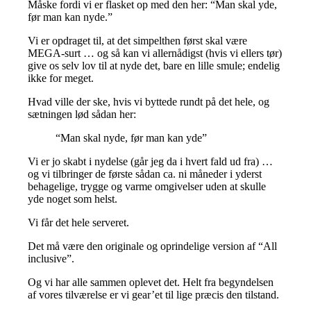
Måske fordi vi er flasket op med den her: “Man skal yde,
før man kan nyde.”
Vi er opdraget til, at det simpelthen først skal være
MEGA-surt … og så kan vi allernådigst (hvis vi ellers tør)
give os selv lov til at nyde det, bare en lille smule; endelig
ikke for meget.
Hvad ville der ske, hvis vi byttede rundt på det hele, og
sætningen lød sådan her:
“Man skal nyde, før man kan yde”
Vi er jo skabt i nydelse (går jeg da i hvert fald ud fra) …
og vi tilbringer de første sådan ca. ni måneder i yderst
behagelige, trygge og varme omgivelser uden at skulle
yde noget som helst.
Vi får det hele serveret.
Det må være den originale og oprindelige version af “All
inclusive”.
Og vi har alle sammen oplevet det. Helt fra begyndelsen
af vores tilværelse er vi gear’et til lige præcis den tilstand.