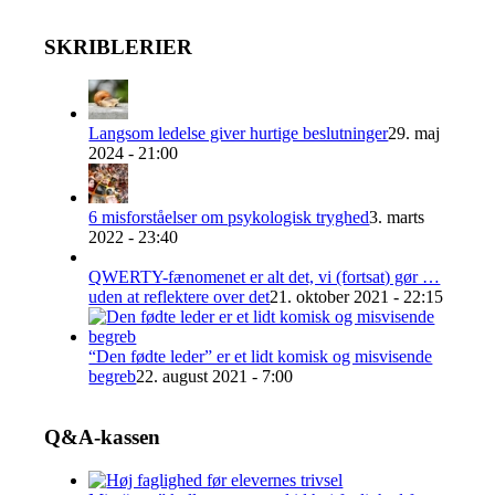
SKRIBLERIER
Langsom ledelse giver hurtige beslutninger
29. maj
2024 - 21:00
6 misforståelser om psykologisk tryghed
3. marts
2022 - 23:40
QWERTY-fænomenet er alt det, vi (fortsat) gør …
uden at reflektere over det
21. oktober 2021 - 22:15
“Den fødte leder” er et lidt komisk og misvisende
begreb
22. august 2021 - 7:00
Q&A-kassen