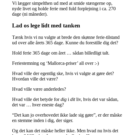
Vi lægger simpelthen ud med at smide stængerne op,
nyde livet og holde ferie med fuld forplejning i ca. 270
dage (ni måneder).
Lad os lege lidt med tanken
Tænk hvis vi nu valgte at brede den skønne ferie-tilstand
ud over alle årets 365 dage. Kunne du forestille dig det?
Hold ferie 365 dage om året … sådan billedligt talt.
Feriestemning og ‘Mallorca-priser’ all over :-)
Hvad ville der egentlig ske, hvis vi valgte at gøre det?
Hvordan ville det være?
Hvad ville være anderledes?
Hvad ville det betyde for
dig
i
dit
liv, hvis det var sådan,
det var … hver eneste dag?
“Det kan jo overhovedet ikke lade sig gøre”, er der måske
en stemme inden i dig, der siger.
Og det kan det måske heller ikke. Men hvad nu hvis det